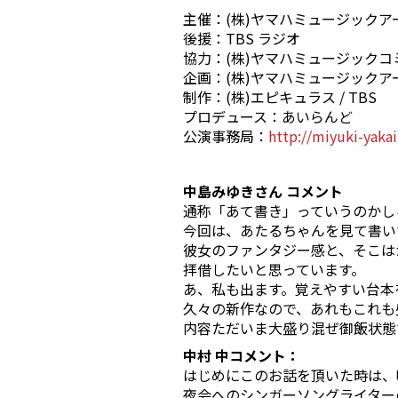
主催：(株)ヤマハミュージックアーテ
後援：TBS ラジオ
協力：(株)ヤマハミュージック
企画：(株)ヤマハミュージックア
制作：(株)エピキュラス / TBS
プロデュース：あいらんど
公演事務局：
http://miyuki-yakai
中島みゆきさん コメント
通称「あて書き」っていうのかし
今回は、あたるちゃんを見て書い
彼女のファンタジー感と、そこは
拝借したいと思っています。
あ、私も出ます。覚えやすい台本
久々の新作なので、あれもこれも
内容ただいま大盛り混ぜ御飯状態
中村 中コメント：
はじめにこのお話を頂いた時は、
夜会へのシンガーソングライター