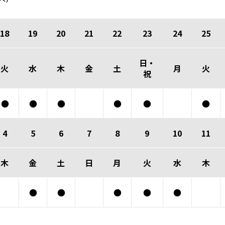
18
19
20
21
22
23
24
25
日・
火
水
木
金
土
月
火
祝
●
●
●
●
●
●
4
5
6
7
8
9
10
11
木
金
土
日
月
火
水
木
●
●
●
●
●