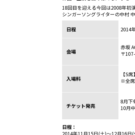
18回目を迎える今回は2008年
シンガーソングライターの中村 
日程
2014
赤坂 
会場
〒107
【S席】
入場料
※全席
8月
チケット発売
10月
日程：
2014年11月15日(土)〜12月16日(