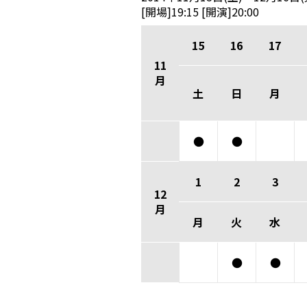
[開場]19:15 [開演]20:00
15
16
17
11
月
土
日
月
●
●
1
2
3
12
月
月
火
水
●
●