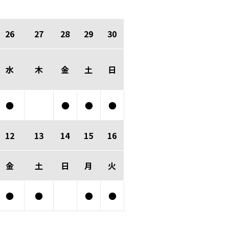
26
27
28
29
30
水
木
金
土
日
●
●
●
●
12
13
14
15
16
金
土
日
月
火
●
●
●
●