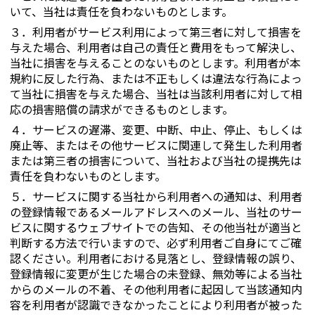
いて、当社は責任を負わないものとします。
３．
利用者がサービス利用によって第三者に対して損害を
与えた場合、利用者は自己の責任と費用をもって解決し、
当社に損害を与えることのないものとします。利用者が本
規約に反した行為、または不正もしくは違法な行為によっ
て当社に損害を与えた場合、当社は当該利用者に対して相
応の損害賠償の請求ができるものとします。
４．
サービスの遅滞、変更、中断、中止、停止、もしくは
廃止等、またはその他サービスに関連して発生した利用者
または第三者の損害について、当社および当社の提携先は
責任を負わないものとします。
５．
サービスに関する当社から利用者への通知は、利用者
の登録情報であるメールアドレスへのメール、当社のサー
ビスに関するウェブサイトでの告知、その他当社が適当と
判断する方法で行いますので、必ず利用者ご自身にてご確
認ください。利用者における見落とし、登録情報の誤り、
登録情報に変更が生じた場合の未登録、無効等による当社
からのメールの不着、その他利用者に起因して当該通知内
容を利用者が認識できなかったことにより利用者が被った