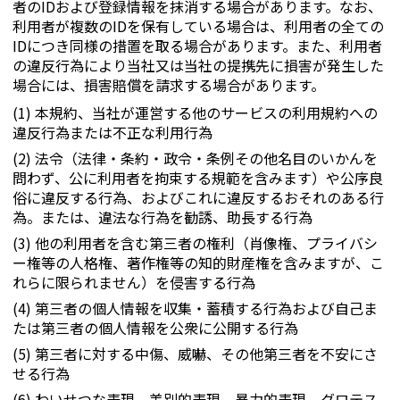
者のIDおよび登録情報を抹消する場合があります。なお、
利用者が複数のIDを保有している場合は、利用者の全ての
IDにつき同様の措置を取る場合があります。また、利用者
の違反行為により当社又は当社の提携先に損害が発生した
場合には、損害賠償を請求する場合があります。
(1) 本規約、当社が運営する他のサービスの利用規約への
違反行為または不正な利用行為
(2) 法令（法律・条約・政令・条例その他名目のいかんを
問わず、公に利用者を拘束する規範を含みます）や公序良
俗に違反する行為、およびこれに違反するおそれのある行
為。または、違法な行為を勧誘、助長する行為
(3) 他の利用者を含む第三者の権利（肖像権、プライバシ
ー権等の人格権、著作権等の知的財産権を含みますが、こ
れらに限られません）を侵害する行為
(4) 第三者の個人情報を収集・蓄積する行為および自己ま
たは第三者の個人情報を公衆に公開する行為
(5) 第三者に対する中傷、威嚇、その他第三者を不安にさ
せる行為
(6) わいせつな表現、差別的表現、暴力的表現、グロテス