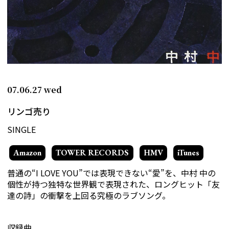
07.06.27
wed
リンゴ売り
SINGLE
Amazon
TOWER RECORDS
HMV
iTunes
普通の“I LOVE YOU”では表現できない“愛”を、中村 中の
個性が持つ独特な世界観で表現された、ロングヒット「友
達の詩」の衝撃を上回る究極のラブソング。
収録曲