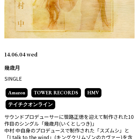
14.06.04
wed
幾歳月
SINGLE
Amazon
TOWER RECORDS
HMV
テイチクオンライン
サウンドプロデューサーに笹路正徳を迎えて制作された10
作目のシングル「幾歳月(いくとしつき)」
中村 中自身のプロデュースで制作された「スズムシ」と
「I talk to the wind」(キングクリムゾンのカヴァー)を含