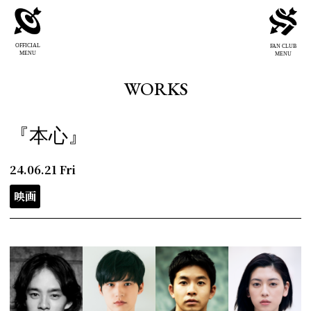
OFFICIAL
FAN CLUB
MENU
MENU
WORKS
『本心』
24.06.21
Fri
映画