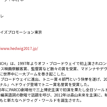
レ
イズプロモーション東京
//www.hedwig2017.jp/
ANGRY INCH」は、1997年よりオフ・ブロードウェイで初上演
ダンス映画祭観客賞、監督賞など数々の賞を受賞、マドンナやデ
に世界中に一大ブームを巻き起こした。
てブロードウェイに進出、トニー賞４部門という快挙を遂げ、2
ナル」ヘドウィグ登場でトニー賞名誉賞を受賞した。
05年にPARCO劇場他で三上博史主演で初演を果たし全日ソールド
全編英語詞の歌唱で話題を呼び、2012年は森山未來を主演に
もと新たなヘドウィグ・ワールドを誕生させた。