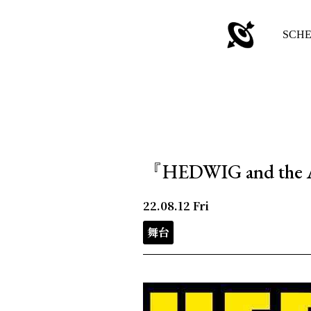
SCH
『HEDWIG and the
22.08.12
Fri
舞台