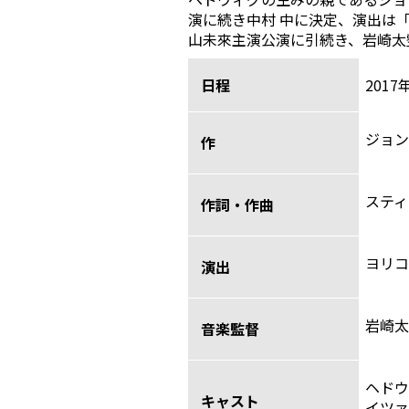
演に続き中村 中に決定、演出は「
山未來主演公演に引続き、岩崎太
日程
2017
ジョン
作
スティ
作詞・作曲
ヨリコ
演出
岩崎太
音楽監督
ヘドウ
キャスト
イツァ