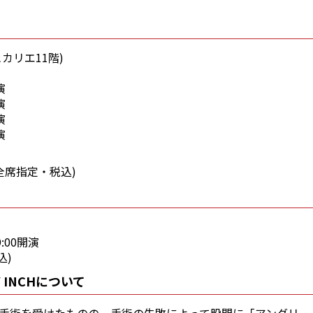
カリエ11階)
演
演
演
演
円(全席指定・税込)
9:00開演
込)
RY INCHについて
手術を受けたものの、手術の失敗によって股間に「アングリーイ