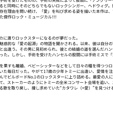
ると同時にそのどちらでもないロックシンガー、ヘドウィグ。
存在理由を問い続け、「愛」を叫び求める姿を描いた本作は、
傑作ロック・ミュージカル!!!
カに渡りロックスターになるのが夢だった。
魅惑的な「愛の起源」の物語を聞かされる。以来、彼は自分の
と出逢う。その男に見初められ、彼との結婚の道を選んだハン
だった。しかし、手術を受けたハンセルの股間には手術ミスで「
を果すも離婚、ベビーシッターなどをして日々の糧を得つつロ
いた毎日だった。やがて17歳の少年トミーに出逢い、愛情を
んでビルボードNo.1のロックスターに上り詰める。最愛の人
て、ストーカーのようにトミーの全米コンサート会場を追い、
る歌を取り戻し、捜し求めていた“カタワレ（=愛）”を見つけ