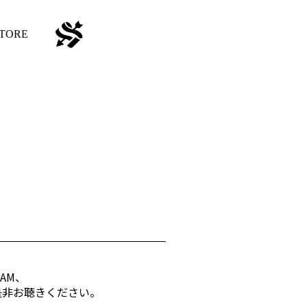
TORE
RAM、
す。是非お聴きください。