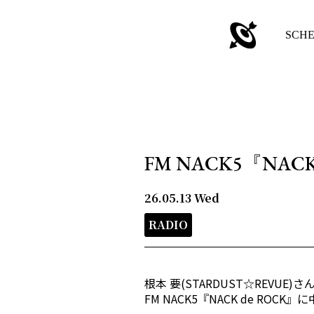
SCH
FM NACK5『NAC
26.05.13
Wed
RADIO
根本 要(STARDUST☆REVUE
FM NACK5『NACK de RO