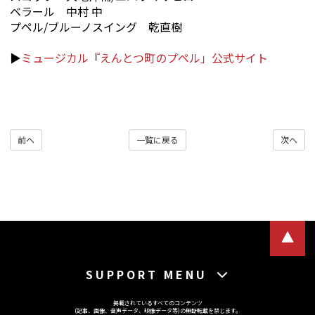
ベラール 中村 中
プペル/ブルーノスイング 乾直樹
▶︎
ミュージカル『えんとつ町のプペル」公式サイト
前へ
一覧に戻る
次へ
SUPPORT MENU
掲載されているすべてのコンテンツ
(記事、画像、音声データ、映像データ等)の無断転載を禁じます。