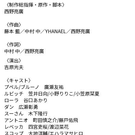
〈制作総指揮・原作・脚本〉
西野亮廣
〈作曲〉
藤本 藍／中村 中／YHANAEL／西野亮廣
〈作詞〉
中村 中／西野亮廣
〈演出〉
吉原光夫
〈キャスト〉
プペル/ブルーノ 廣瀬友祐
ルビッチ 笠井日向/小野りりこ/小笠原栞夏
ローラ 谷口あかり
ダン 広瀬彰勇
スーさん 木下隆行
アントニオ 町田慎之介/藤戸佑飛
レベッカ 四宮吏桜/渡辺菜花
スコップ 大地洋輔/エハラマサヒロ