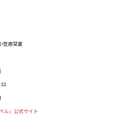
小笠原栞夏
飛
ヒロ
樹
ペル」公式サイト