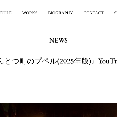
EDULE
WORKS
BIOGRAPHY
CONTACT
S
NEWS
つ町のプペル(2025年版)』YouT