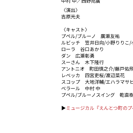
中村 中／西野亮廣
〈演出〉
吉原光夫
〈キャスト〉
プペル/ブルーノ 廣瀬友祐
ルビッチ 笠井日向/小野りりこ/
ローラ 谷口あかり
ダン 広瀬彰勇
スーさん 木下隆行
アントニオ 町田慎之介/藤戸佑
レベッカ 四宮吏桜/渡辺菜花
スコップ 大地洋輔/エハラマサ
ベラール 中村 中
プペル/ブルーノスイング 乾直
▶︎
ミュージカル『えんとつ町のプ