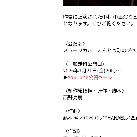
昨夏に上演された中村 中出演ミュー
となります。ぜひご覧ください。
〈公演名〉
ミュージカル『えんとつ町のプペ
〈一般無料公開日〉
2026年3月21日(金)20時〜
▶︎
YouTube公開ページ
〈制作総指揮・原作・脚本〉
西野亮廣
〈作曲〉
藤本 藍／中村 中／YHANAEL／
〈作詞〉